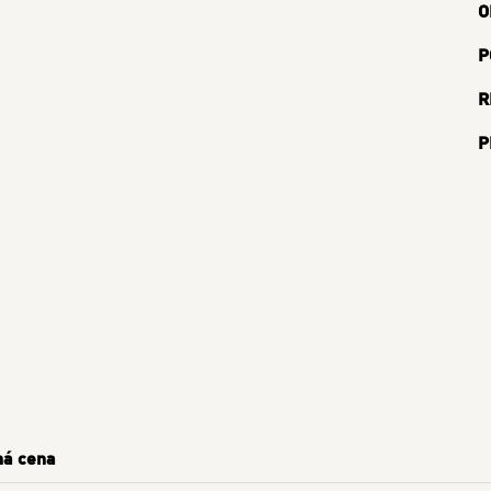
O
P
R
P
ná cena