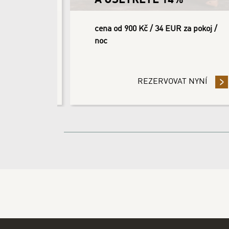
A UŠETŘETE 14%
koj /
cena od 900 Kč / 34 EUR za pokoj /
noc
0%
NÍ
- PŘEDPLAŤTE SVOJI REZERVACI A UŠETŘETE 30%
REZERVOVAT NYNÍ
- ZŮSTA