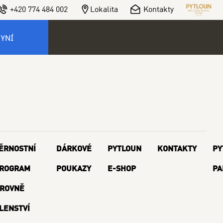
+420 774 484 002
Lokalita
Kontakty
NYNÍ
ĚRNOSTNÍ
DÁRKOVÉ
PYTLOUN
KONTAKTY
PY
ROGRAM
POUKAZY
E-SHOP
PA
ROVNĚ
LENSTVÍ