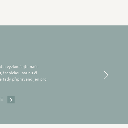
t a vyzkoušejte naše
Next
, tropickou saunu či
je tady připraveno jen pro
CE
SPA