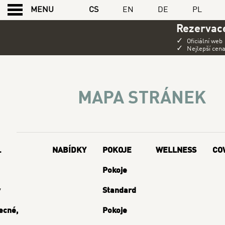
CS
EN
DE
PL
MENU
Rezervace
✓
Oficiální web
✓
Nejlepší cen
MAPA STRÁNEK
MAPA STRÁNEK
L
NABÍDKY
POKOJE
WELLNESS
CO
Pokoje
y
Standard
ecné,
Pokoje