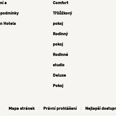
ní a
Comfort
opodmínky
Třílůžkový
n Hotels
pokoj
Rodinný
pokoj
Rodinné
studio
Deluxe
Pokoj
Mapa stránek
Právní prohlášení
Nejlepší dostup