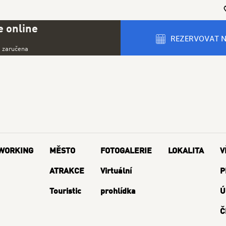
 online
REZERVOVAT 
a zaručena
WORKING
MĚSTO
FOTOGALERIE
LOKALITA
V
ATRAKCE
Virtuální
P
Touristic
prohlídka
Ú
Č