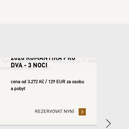
2026 ROMANTIKA PRO
2026
DVA - 3 NOCI
RELA
cena od 3.272 Kč / 129 EUR za osobu
a pobyt
cena od
pobyt
REZERVOVAT NYNÍ
- 2026 ROMANTIKA PRO DVA 
Next