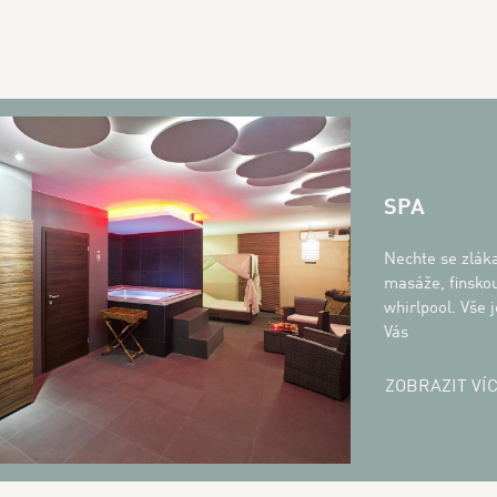
SPA
Nechte se zláka
masáže, finskou
whirlpool. Vše 
Vás
ZOBRAZIT VÍ